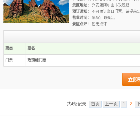
景区地址：
兴安盟阿尔山市玫瑰峰
预订须知：
不可预订当日门票，请提前1
营业时间：
早6点--晚6点。
景区点评：
暂无点评
票类
票名
门票
玫瑰峰门票
立即
共
4
条记录
首页
上一页
1
2
阿尔山旅游网